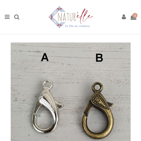
Accueil
Boutique
Matières premières
Boutons et charms
Mousquetons Argent ou Bronze
0