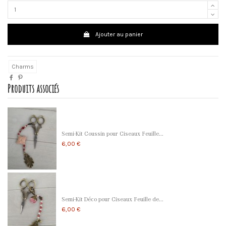
Ajouter au panier
Charms
Produits associés
Semi-Kit Coussin pour Ciseaux Feuille...
6,00 €
Semi-Kit Déco pour Ciseaux Feuille de...
6,00 €