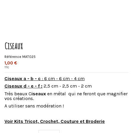
Ciseaux
Référence
MAT025
1,00 €
TTC
Ciseaux a - b - c
: 6 cm - 6 cm - 4 cm
Ciseaux d - e - f :
2,5 cm - 2,5 cm - 2 cm
Très beaux C
iseaux
en métal qui ne feront que magnifier
vos créations.
A utiliser sans modération !
Voir Kits Tricot, Crochet, Couture et Broderie