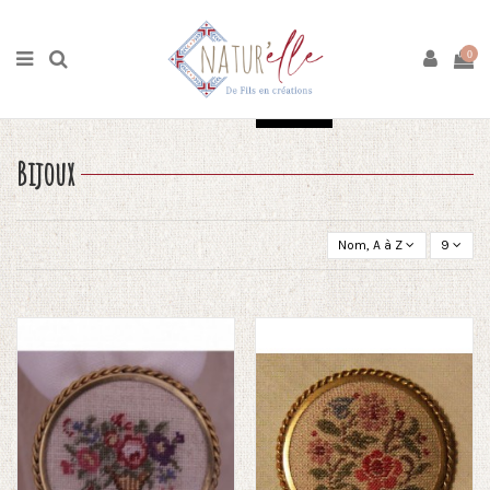
Accueil
Boutique
Broderie
Bijoux
0
Ok
Tout effacer
Bijoux
Nom, A à Z
9