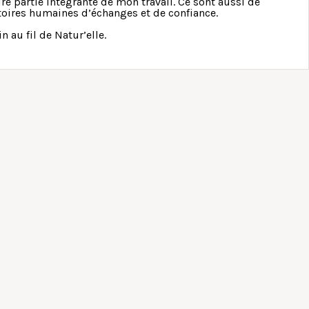
re partie intégrante de mon travail. Ce sont aussi de
toires humaines d’échanges et de confiance.
 au fil de Natur’elle.