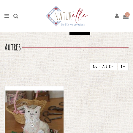
Accueil
Boutique
Couture
Autres
0
Ok
Tout effacer
Autres
Nom, A à Z
1