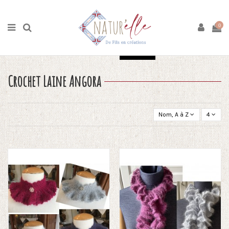
Accueil
Boutique
Crochet
Crochet Laine Angora
0
Ok
Tout effacer
Crochet Laine Angora
Nom, A à Z
4