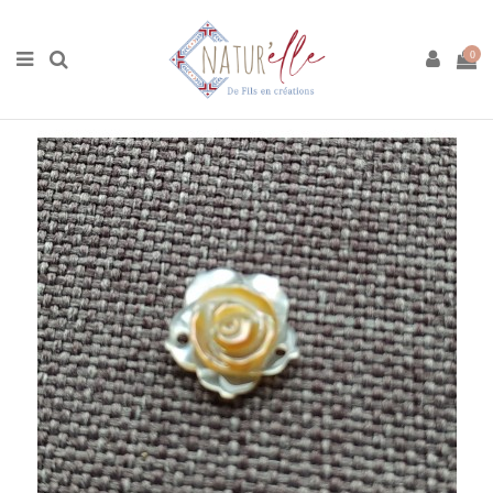
Accueil
Boutique
Matières premières
Boutons et charms
Fleur en Nacre
0