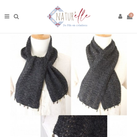
Accueil
Boutique
Tricot
Tricot Laine Alpaga
Kit Écharpe
Alpaga
0