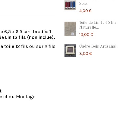
Soie...
4,00 €
Toile de Lin 15-16 fils
Naturelle...
e 6,5 x 6,5 cm, brodée
1
10,00 €
 de
Lin 15 fils (non inclue).
oile 12 fils ou sur 2 fils
Cadre Bois Artisanal
3,00 €
t
rie et du Montage