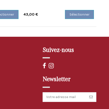
43,00 €
33,0
ectionner
Sélectionner
Suivez-nous
Newsletter