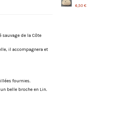
6,50 €
té sauvage de la Côte
elle, il accompagnera et
illées fournies.
'un belle broche en Lin.