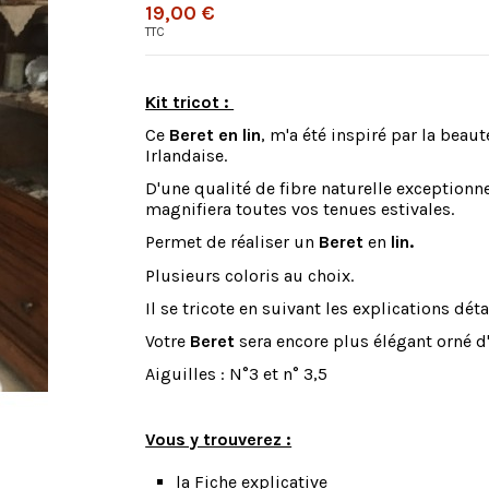
19,00 €
TTC
Kit tricot :
Ce
Beret en lin
, m'a été inspiré par la beau
Irlandaise.
D'une qualité de fibre naturelle exceptionn
magnifiera toutes vos tenues estivales.
Permet de réaliser un
Beret
en
lin.
Plusieurs coloris au choix.
Il se tricote en suivant les explications déta
Votre
Beret
sera encore plus élégant orné d
Aiguilles : N°3 et n° 3,5
Vous y trouverez :
la Fiche explicative