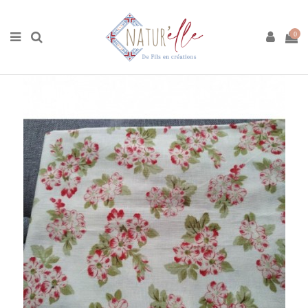
Accueil
Boutique
Matières premières
Tissus
Tissu
Coton 110 x 70 cm
0