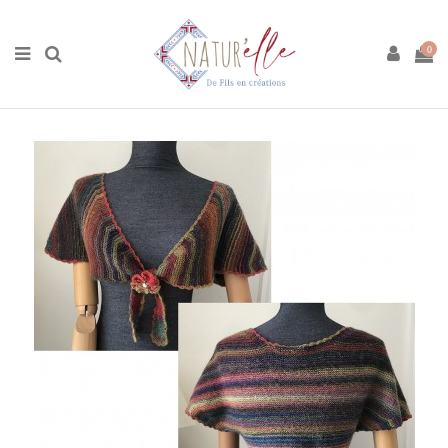
Accueil
Boutique
Tricot
Tricot Laine Merinos Multicolore
Kit Cache-Cœur de Judith (adulte)
0