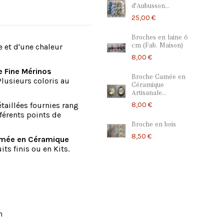
d'Aubusson...
25,00 €
Broches en laine 6
cm (Fab. Maison)
e et d'une chaleur
8,00 €
e Fine Mérinos
Broche Camée en
 Plusieurs coloris au
Céramique
Artisanale...
8,00 €
étaillées fournies rang
férents points de
Broche en bois
8,50 €
mée en Céramique
ts finis ou en Kits.
n