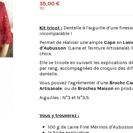
35,00 €
TTC
Kit tricot :
Dentelle à l'aiguille d'une finess
incomparable !
Permet de réaliser une ample
Cape
en
Lain
d'Aubusson
(Laine et Teinture Artisanale).
choix.
Elle se tricote en suivant les explications d
par rang, accompagnées de croquis des dif
dentelle.
Vous pouvez l'agrémenter d'une
Broch
e
Ca
Artisanale
, ou de
Broches Maison
en produi
Aiguilles : N°3 et N°3,5.
Vous y trouverez :
100 g de Laine Fine Mérinos d'Aubusso
la Fiche explicative