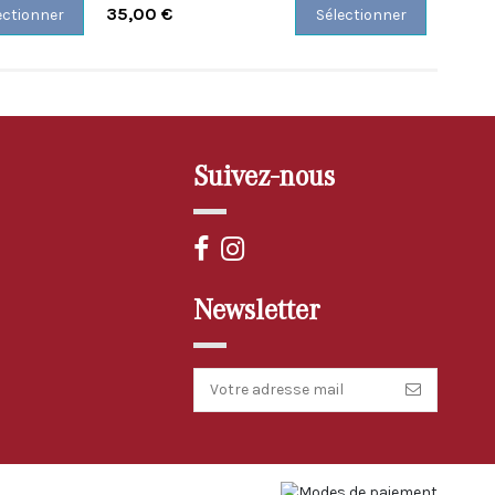
35,00 €
35,0
ectionner
Sélectionner
Suivez-nous
Newsletter