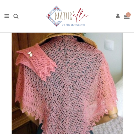
Accueil
Boutique
Tricot
Tricot Laine Merinos
Kit Châle
Aubusson et ses Poignets
0