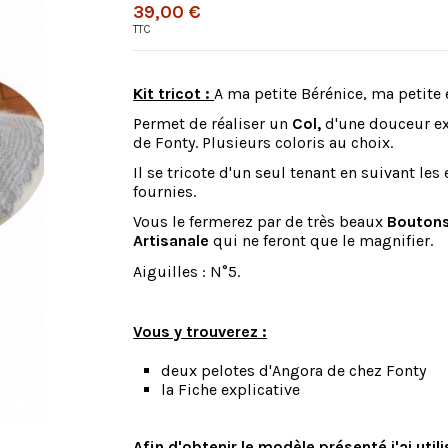
39,00 €
TTC
Kit tricot :
A ma petite Bérénice, ma petite é
Permet de réaliser un
Col,
d'une douceur e
de Fonty. Plusieurs coloris au choix.
Il se tricote d'un seul tenant en suivant les
fournies.
Vous le fermerez par de très beaux
Boutons
Artisanale
qui ne feront que le magnifier.
Aiguilles : N°5.
Vous y trouverez :
deux pelotes d'Angora de chez Fonty
la Fiche explicative
Afin d'obtenir le modèle présenté j'ai utili