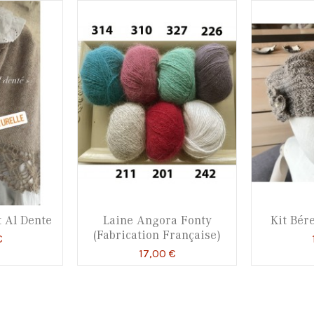
t Al Dente
Laine Angora Fonty
Kit Bér
(Fabrication Française)
€
17,00 €