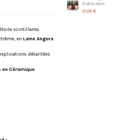
(Fabrication...
17,00 €
toile scintillante.
xtrême, en
Laine Angora
 explications détaillées
 en Céramique
sé :