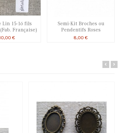
 Lin 15-16 fils
Semi-Kit Broches ou
 (Fab. Française)
Pendentifs Roses
P
10,00 €
8,00 €