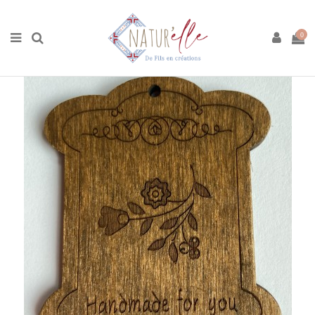
Accueil
Boutique
Matières premières
Accessoires
Enroule fil en bois avec motif gravé
0