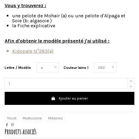
Vous y trouverez :
une pelote de Mohair (a) ou une pelote d'Alpaga et
Soie (b: algasoie )
la Fiche explicative
Afin d'obtenir le modèle présenté j'ai utilisé :
Kidopale N°285(a)
Lettre / Modèle
Couleur laine 1
Ajouter au panier
Tricot
Multicolore
Mitaines
Produits associés